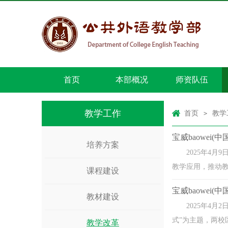
首页
本部概况
师资队伍
教学工作
首页
教学
>
宝威baowei
培养方案
2025年4
教学应用，推动教
课程建设
宝威baowei
教材建设
2025年4
式”为主题，两校
教学改革