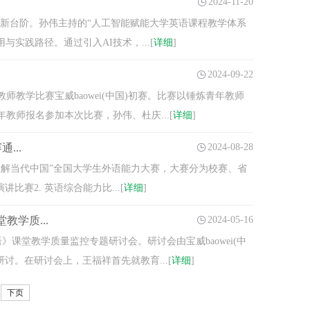
2024-11-20
上了新台阶。孙伟主持的“人工智能赋能大学英语课程教学体系
实践路径。通过引入AI技术，...[
详细
]
2024-09-22
年教师教学比赛宝威baowei(中国)初赛。比赛以锤炼青年教师
师报名参加本次比赛，孙伟、杜庆...[
详细
]
...
2024-08-28
“理解当代中国”全国大学生外语能力大赛，大赛分为校赛、省
赛2. 英语综合能力比...[
详细
]
教学质...
2024-05-16
语》课堂教学质量监控专题研讨会。研讨会由宝威baowei(中
。在研讨会上，王福祥首先就教育...[
详细
]
下页