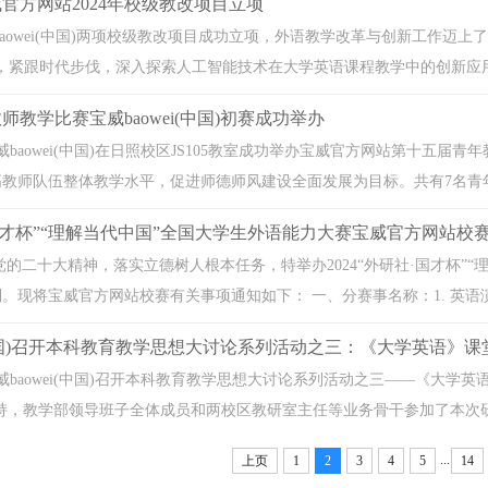
官方网站2024年校级教改项目立项
aowei(中国)两项校级教改项目成功立项，外语教学改革与创新工作迈
，紧跟时代步伐，深入探索人工智能技术在大学英语课程教学中的创新应用与
教学比赛宝威baowei(中国)初赛成功举办
威baowei(中国)在日照校区JS105教室成功举办宝威官方网站第十五届青
教师队伍整体教学水平，促进师德师风建设全面发展为目标。共有7名青年教
·国才杯”“理解当代中国”全国大学生外语能力大赛宝威官方网站校赛通
的二十大精神，落实立德树人根本任务，特举办2024“外研社·国才杯”
。现将宝威官方网站校赛有关事项通知如下： 一、分赛事名称：1. 英语演讲比
(中国)召开本科教育教学思想大讨论系列活动之三：《大学英语》课堂
宝威baowei(中国)召开本科教育教学思想大讨论系列活动之三——《大学英
持，教学部领导班子全体成员和两校区教研室主任等业务骨干参加了本次研讨
...
上页
1
2
3
4
5
14