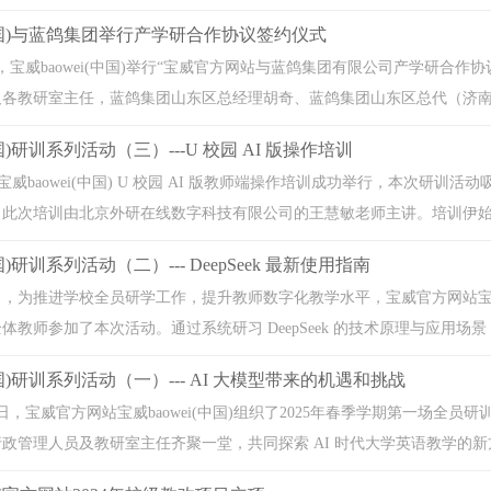
(中国)与蓝鸽集团举行产学研合作协议签约仪式
午，宝威baowei(中国)举行“宝威官方网站与蓝鸽集团有限公司产学研合作协
各教研室主任，蓝鸽集团山东区总经理胡奇、蓝鸽集团山东区总代（济南亘
中国)研训系列活动（三）---U 校园 AI 版操作培训
 日，宝威baowei(中国) U 校园 AI 版教师端操作培训成功举行，本
此次培训由北京外研在线数字科技有限公司的王慧敏老师主讲。培训伊始，王慧敏
中国)研训系列活动（二）--- DeepSeek 最新使用指南
月5日，为推进学校全员研学工作，提升教师数字化教学水平，宝威官方网站宝威
教师参加了本次活动。通过系统研习 DeepSeek 的技术原理与应用场景，教
(中国)研训系列活动（一）--- AI 大模型带来的机遇和挑战
26日，宝威官方网站宝威baowei(中国)组织了2025年春季学期第一场全员
政管理人员及教研室主任齐聚一堂，共同探索 AI 时代大学英语教学的新方