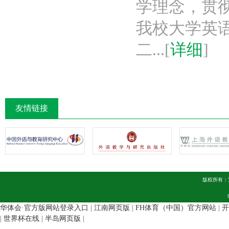
学理念，贯
我校大学英
二...[
详细
]
友情链接
版权所有：
华体会·官方版网站登录入口
|
江南网页版
|
FH体育（中国）官方网站
|
开
|
世界杯在线
|
半岛网页版
|