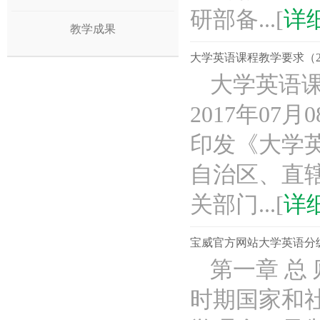
研部备...[
详
教学成果
大学英语课程教学要求（20
大学英语课
2017年0
印发《大学英
自治区、直
关部门...[
详
宝威官方网站大学英语分
第一章 总
时期国家和