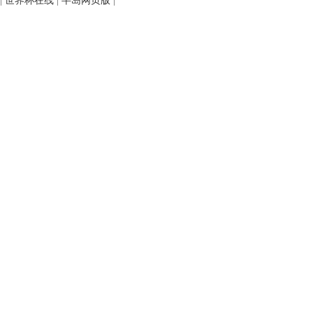
|
世界杯在线
|
半岛网页版
|