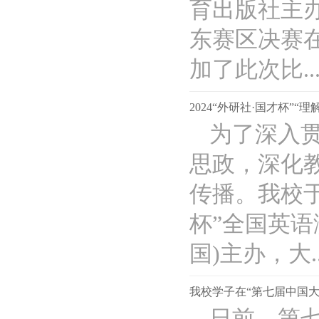
育出版社主
东赛区决赛
加了此次比...
2024“外研社·国才杯”
为了深入贯
思政，深化
传播。我校于
杯”全国英语
国)主办，大..
我校学子在“第七届中国大
日前，第