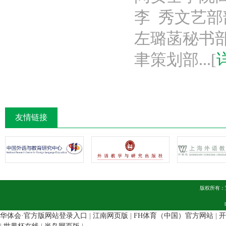
李 秀文艺
左璐菡秘书
聿策划部...[
友情链接
版权所有：
华体会·官方版网站登录入口
|
江南网页版
|
FH体育（中国）官方网站
|
开