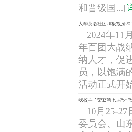
和晋级国...[
大学英语社团积极投身20
2024年
年百团大战
纳人才，促
员，以饱满
活动正式开始之
我校学子荣获第七届“外
10月25
委员会、山