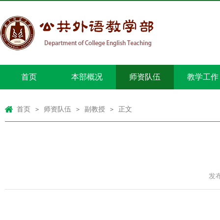
首页
本部概况
师资队伍
教学工作
首页
师资队伍
副教授
正文
>
>
>
发布