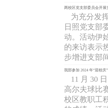
两校区党支部委员会开展
为充分发挥
日照党支部
动。活动伊
的来访表示
步增进支部间的
我部参加 2024 年“迎
11 月 
高尔夫球比
校区教职工