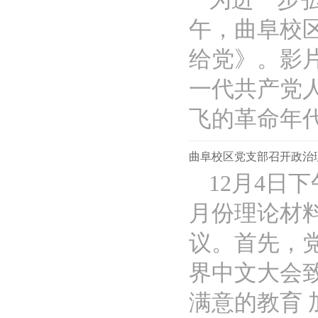
午，曲阜校
给党》。影
一代共产党
飞的革命年代..
曲阜校区党支部召开政治
12月4日
月份理论材
议。首先，党
界中文大会
满意的教育 加.